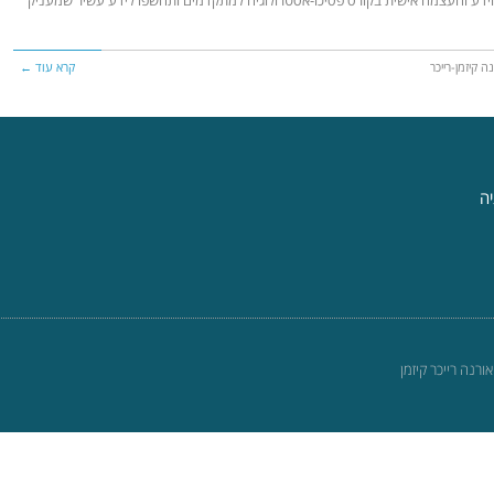
ה קיזמן-רייכר
קרא עוד ←
יה