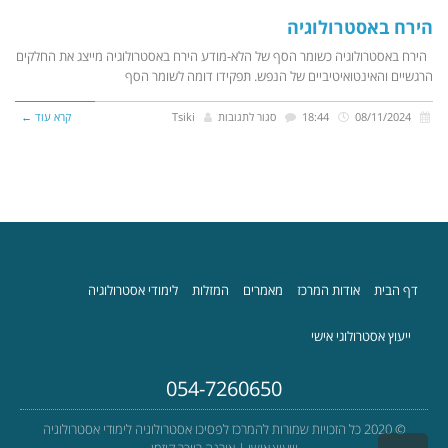
הירח באסטרולוגיה
הירח באסטרולוגיה כשומר הסף של הלא-מודע הירח באסטרולוגיה מייצג את החלקים
הרגשיים והאינטואיטיביים של הנפש. תפקידו דומה לשומר הסף
08/11/2024
18:44
סגור לתגובות
Tsiki
קרא עוד ←
דף הבית
אודות המרכז
מאמרים
המזלות
לימודי אסטרולוגיה
ייעוץ אסטרולוגי אישי
054-7260650
© 2020 כל הזכויות שמורות להמרכז לפסיכו אסטרולוגיה לימודי אסטרולוגיה
וייעוץ אישי | אורנה רייכר קיזמן